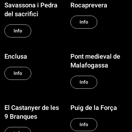
Savassona i Pedra
Rocaprevera
del sacrifici
Info
Info
Enclusa
Pont medieval de
Malafogassa
Info
Info
El Castanyer de les
Puig de la Força
9 Branques
Info