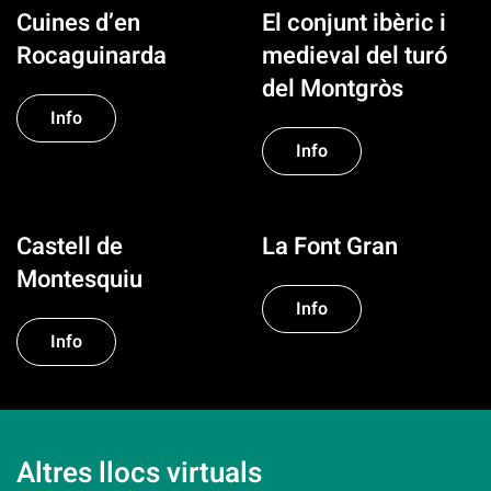
Cuines d’en
El conjunt ibèric i
Rocaguinarda
medieval del turó
del Montgròs
Info
Info
Castell de
La Font Gran
Montesquiu
Info
Info
Altres llocs virtuals