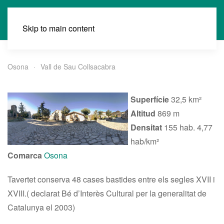
Skip to main content
Osona
Vall de Sau Collsacabra
Superfície
32,5 km²
Altitud
869 m
Densitat
155 hab. 4,77
hab/km²
Comarca
Osona
Tavertet conserva 48 cases bastides entre els segles XVII i
XVIII.( declarat Bé d’Interès Cultural per la generalitat de
Catalunya el 2003)