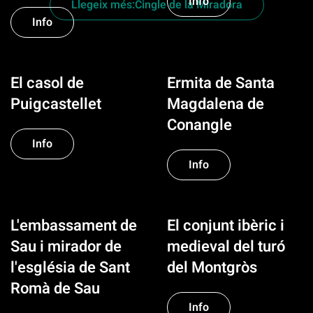
Info
Llegeix més:Cingle de la Miradora
Info
El casol de
Ermita de Santa
Puigcastellet
Magdalena de
Conangle
Info
Info
L'embassament de
El conjunt ibèric i
Sau i mirador de
medieval del turó
l'església de Sant
del Montgròs
Romà de Sau
Info