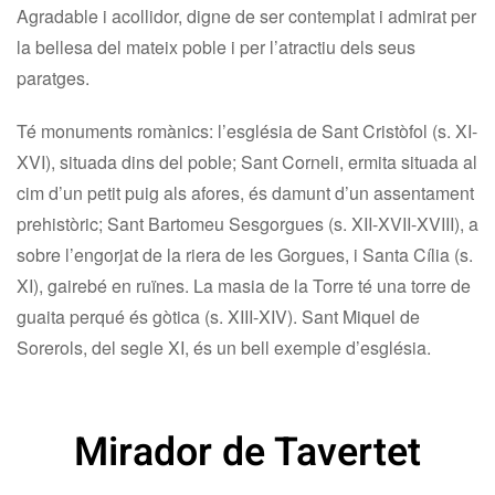
Agradable i acollidor, digne de ser contemplat i admirat per
la bellesa del mateix poble i per l’atractiu dels seus
paratges.
Té monuments romànics: l’església de Sant Cristòfol (s. XI-
XVI), situada dins del poble; Sant Corneli, ermita situada al
cim d’un petit puig als afores, és damunt d’un assentament
prehistòric; Sant Bartomeu Sesgorgues (s. XII-XVII-XVIII), a
sobre l’engorjat de la riera de les Gorgues, i Santa Cília (s.
XI), gairebé en ruïnes. La masia de la Torre té una torre de
guaita perqué és gòtica (s. XIII-XIV). Sant Miquel de
Sorerols, del segle XI, és un bell exemple d’església.
Mirador de Tavertet