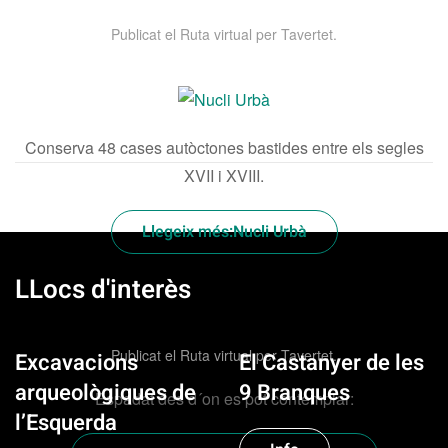
Publicat el
Ruta virtual per Tavertet
.
Conserva 48 cases autòctones bastides entre els segles
XVII i XVIII.
Llegeix més:Nucli Urbà
LLocs d'interès
Cingle de la Miradora
Publicat el
Ruta virtual per Tavertet
.
Excavacions
El Castanyer de les
arqueològiques de
9 Branques
Espadat des d´on es pot contemplar:
l’Esquerda