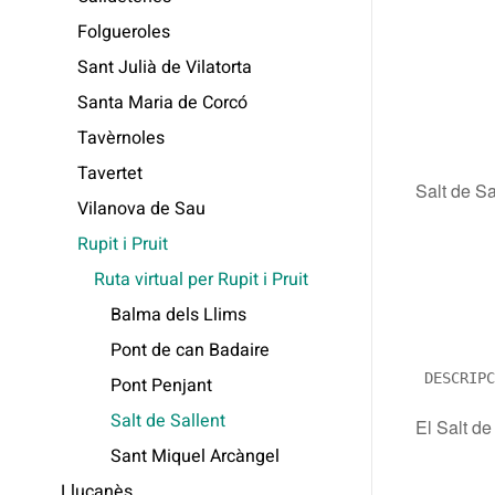
Folgueroles
Sant Julià de Vilatorta
Santa Maria de Corcó
Tavèrnoles
Tavertet
Salt de Sa
Vilanova de Sau
Rupit i Pruit
Ruta virtual per Rupit i Pruit
Balma dels Llims
Pont de can Badaire
 DESCRIPC
Pont Penjant
Salt de Sallent
El Salt de
Sant Miquel Arcàngel
Lluçanès