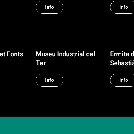
Info
Info
et Fonts
Museu Industrial del
Ermita 
Ter
Sebasti
Info
Info