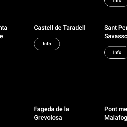
Info
nta
Castell de Taradell
Sant Pe
e
Savass
Info
Info
Fageda de la
Pont me
Grevolosa
Malafo