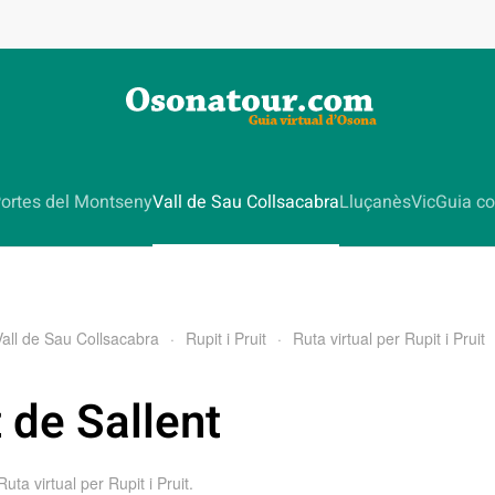
ortes del Montseny
Vall de Sau Collsacabra
Lluçanès
Vic
Guia co
Vall de Sau Collsacabra
Rupit i Pruit
Ruta virtual per Rupit i Pruit
t de Sallent
Ruta virtual per Rupit i Pruit
.