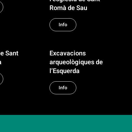
Romà de Sau
Info
de Sant
Excavacions
à
arqueològiques de
l’Esquerda
Info