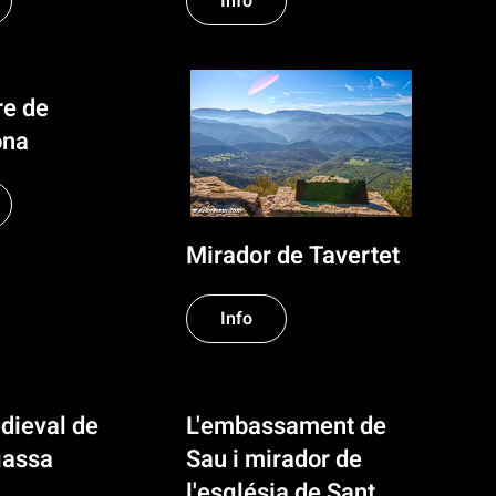
Info
re de
ona
Mirador de Tavertet
Info
dieval de
L'embassament de
gassa
Sau i mirador de
l'església de Sant