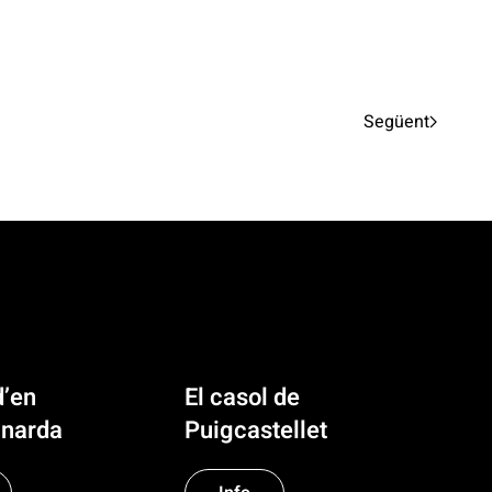
Següent
d’en
El casol de
narda
Puigcastellet