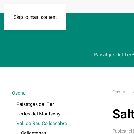
Skip to main content
Paisatges del Ter
P
Osona
Osona
Paisatges del Ter
Sal
Portes del Montseny
Vall de Sau Collsacabra
Publicat el
Calldetenes