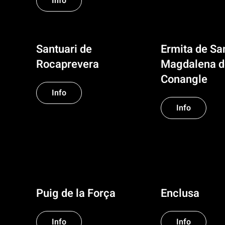
Info
Santuari de
Ermita de Sa
Rocaprevera
Magdalena d
Conangle
Info
Info
Puig de la Força
Enclusa
Info
Info