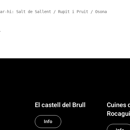
ar-hi: Salt de Sallent / Rupit i Pruit / Osona
r
El castell del Brull
Cuines 
Rocagui
Info