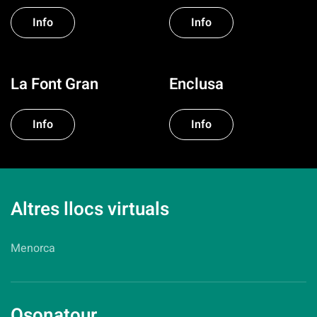
Info
Info
La Font Gran
Enclusa
Info
Info
Altres llocs virtuals
Menorca
Osonatour