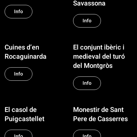
Savassona
Info
Info
Cuines d’en
El conjunt ibèric i
Rocaguinarda
medieval del turó
del Montgròs
Info
Info
El casol de
Monestir de Sant
Puigcastellet
Pere de Casserres
Info
Info