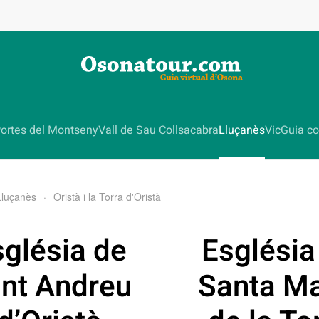
ortes del Montseny
Vall de Sau Collsacabra
Lluçanès
Vic
Guia co
Lluçanès
Oristà i la Torra d'Oristà
sglésia de
Església
nt Andreu
Santa Ma