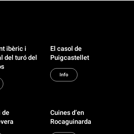
t ibèric i
El casol de
 del turó del
Puigcastellet
òs
Info
i de
Cuines d’en
vera
Rocaguinarda