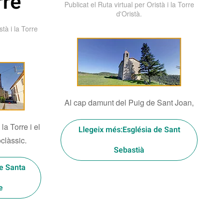
rre
Publicat el
Ruta virtual per Oristà i la Torre
d'Oristà
.
stà i la Torre
Al cap damunt del Puig de Sant Joan,
a Torre i el
Llegeix més:Església de Sant
clàssic.
Sebastià
de Santa
e