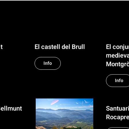
t
El castell del Brull
El conjun
medieval
Montgr
Info
Info
Bellmunt
Santuar
Rocapre