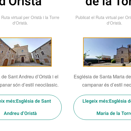
d’Oristà
de la To
l
Ruta virtual per Oristà i la Torre
Publicat el
Ruta virtual per Ori
d'Oristà
.
d'Oristà
.
 de Sant Andreu d’Oristà
i el
Església de Santa Maria de l
anar són d’estil neoclàssic.
campanar és d’estil neo
eix més:Església de Sant
Llegeix més:Església 
Andreu d’Oristà
Maria de la Torr