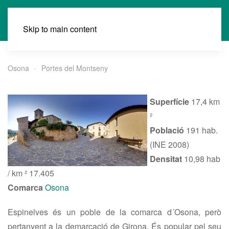
Skip to main content
Osona
Portes del Montseny
Superfície
17,4 km
²
Població
191 hab.
(INE 2008)
Densitat
10,98 hab
/ km ² 17.405
Comarca
Osona
Espinelves és un poble de la comarca d´Osona, però
pertanyent a la demarcació de Girona. És popular pel seu