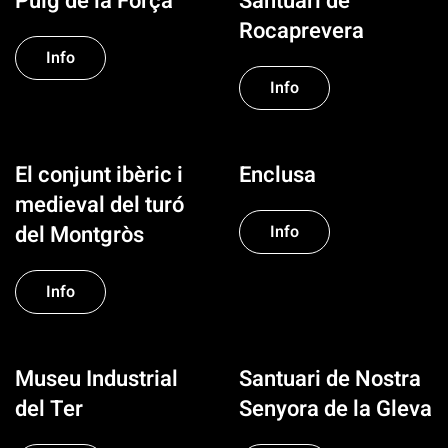
Puig de la Força
Santuari de
Rocaprevera
Info
Info
El conjunt ibèric i
Enclusa
medieval del turó
del Montgròs
Info
Info
Museu Industrial
Santuari de Nostra
del Ter
Senyora de la Gleva