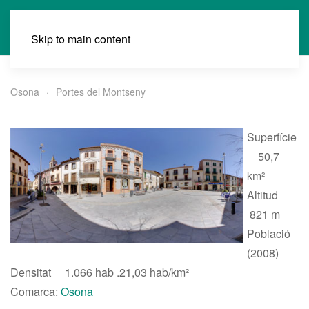
Skip to main content
Osona
Portes del Montseny
Superfície
50,7
km²
Altitud
821 m
Població
(2008)
Densitat 1.066 hab .21,03 hab/km²
Comarca:
Osona