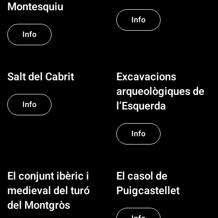
Montesquiu
Info
Info
Salt del Cabrit
Excavacions
arqueològiques de
l’Esquerda
Info
Info
El conjunt ibèric i
El casol de
medieval del turó
Puigcastellet
del Montgròs