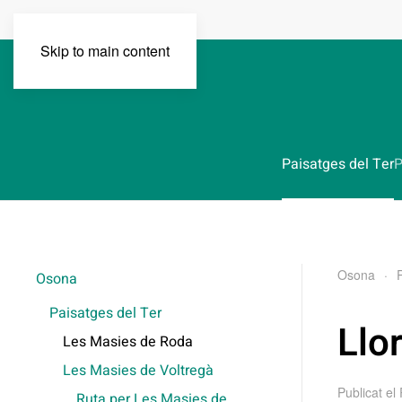
Skip to main content
Paisatges del Ter
P
Osona
Osona
Paisatges del Ter
Llo
Les Masies de Roda
Les Masies de Voltregà
Publicat el
Ruta per Les Masies de