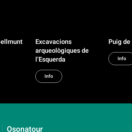
Bellmunt
Excavacions
Puig de 
arqueològiques de
l’Esquerda
Info
Info
Osonatour