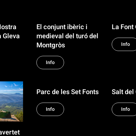
Nostra
El conjunt ibèric i
La Font
a Gleva
medieval del turó del
Montgròs
Info
Info
Parc de les Set Fonts
Salt del
Info
Info
avertet