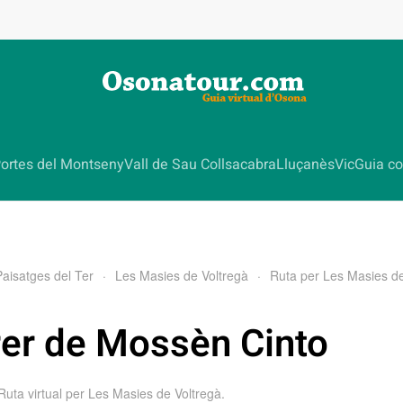
ortes del Montseny
Vall de Sau Collsacabra
Lluçanès
Vic
Guia co
Paisatges del Ter
Les Masies de Voltregà
Ruta per Les Masies de
rer de Mossèn Cinto
Ruta virtual per Les Masies de Voltregà
.