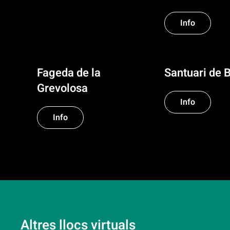
Info
Fageda de la
Santuari de 
Grevolosa
Info
Info
Altres llocs virtuals