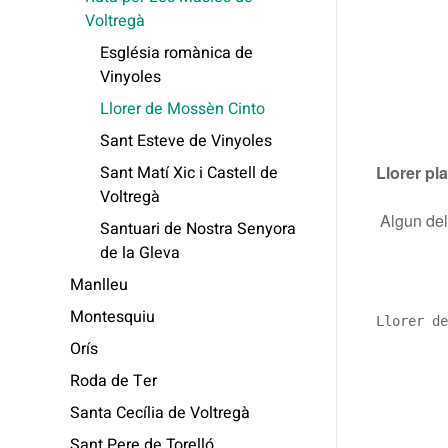
Voltregà
Església romànica de
Vinyoles
Llorer de Mossèn Cinto
Sant Esteve de Vinyoles
Sant Matí Xic i Castell de
Llorer pl
Voltregà
Algun dels
Santuari de Nostra Senyora
de la Gleva
Manlleu
Montesquiu
Llorer de
Orís
Roda de Ter
Santa Cecília de Voltregà
Sant Pere de Torelló