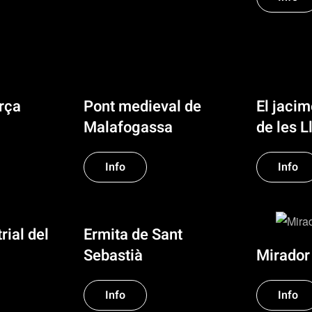
orça
Pont medieval de
El jaci
Malafogassa
de les L
Info
Info
rial del
Ermita de Sant
Mirador
Sebastià
Info
Info