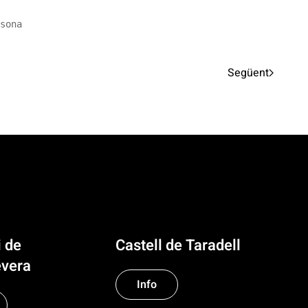
sona
Següent
i de
Castell de Taradell
vera
Info