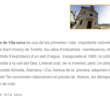
a de Vila-seca
és una de les primeres i més importants colònies
e Sant Vicenç de Torelló, fou obra d’industrials manlleuencs, e
 drets d’explotació d’un salt d’aigua. Inaugurada el 1880, la co
èxtils a la vall del Ges. L’elevat cost de la inversió, però, va ob
cietat Almeda, Alamany i Cia, hereva de la pionera, adquireix tot 
del Ter concentren bàsicament el procés de filatura, les fàbri
e de cotó.
e Vila-seca