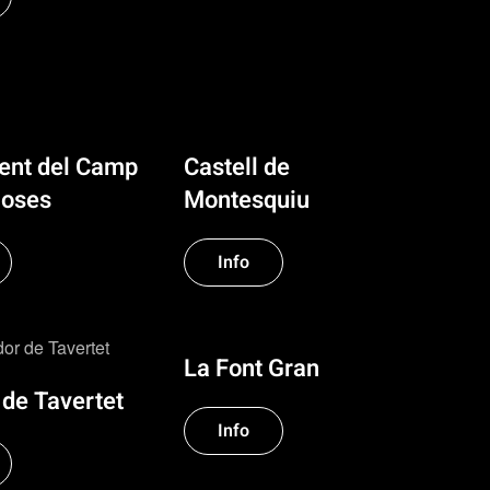
ment del Camp
Castell de
loses
Montesquiu
Info
La Font Gran
 de Tavertet
Info