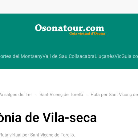
ortes del Montseny
Vall de Sau Collsacabra
Lluçanès
Vic
Guia co
Paisatges del Ter
Sant Vicenç de Torelló
Ruta per Sant Vicenç de
ònia de Vila-seca
Ruta virtual per Sant Vicenç de Torelló
.