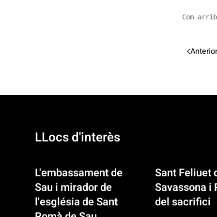
Com arrib
Anterio
LLocs d'interès
L'embassament de
Sant Feliuet 
Sau i mirador de
Savassona i 
l'església de Sant
del sacrifici
Romà de Sau