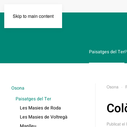
Skip to main content
Paisatges del Ter
P
Osona
Osona
Paisatges del Ter
Col
Les Masies de Roda
Les Masies de Voltregà
Publicat el
Manlleu