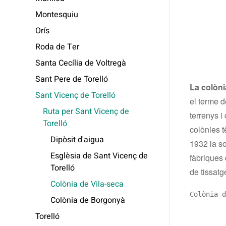
Montesquiu
Orís
Roda de Ter
Santa Cecília de Voltregà
Sant Pere de Torelló
La colòni
Sant Vicenç de Torelló
el terme d
Ruta per Sant Vicenç de
terrenys i
Torelló
colònies t
Dipòsit d'aigua
1932 la so
Esglèsia de Sant Vicenç de
fàbriques 
Torelló
de tissatg
Colònia de Vila-seca
Colònia d
Colònia de Borgonyà
Torelló