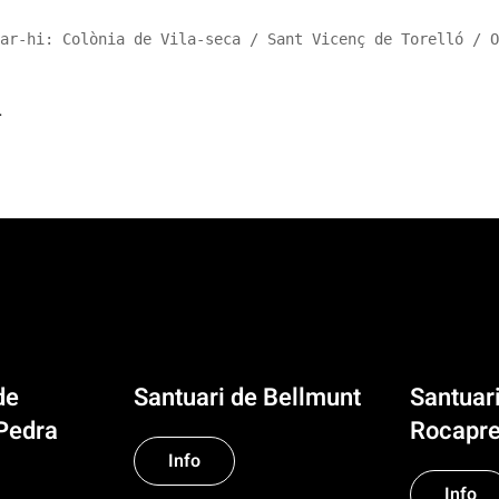
ar-hi: Colònia de Vila-seca / Sant Vicenç de Torelló / O
r
de
Santuari de Bellmunt
Santuar
Pedra
Rocapre
Info
Info