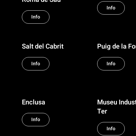
Info
Info
Salt del Cabrit
Puig de la F
Info
Info
Enclusa
Museu Indust
Ter
Info
Info