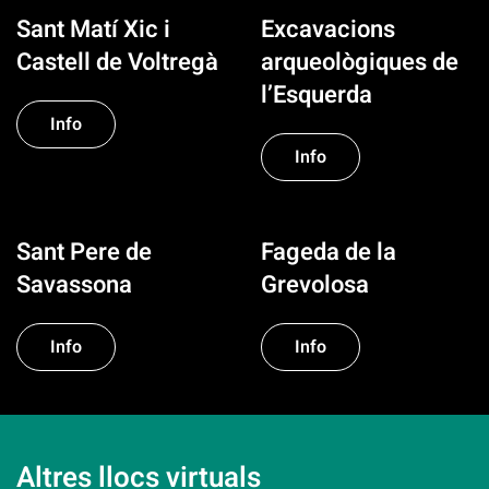
Sant Matí Xic i
Excavacions
Castell de Voltregà
arqueològiques de
l’Esquerda
Info
Info
Sant Pere de
Fageda de la
Savassona
Grevolosa
Info
Info
Altres llocs virtuals