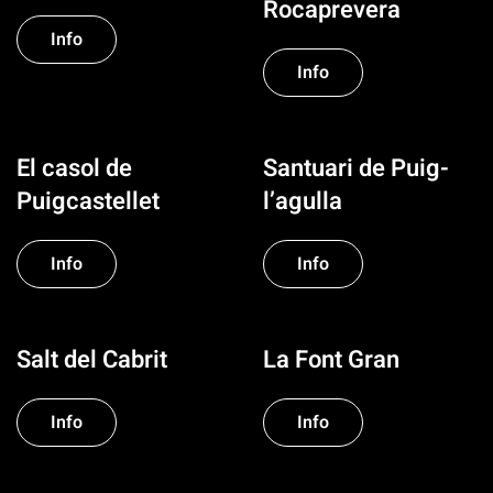
Rocaprevera
Info
Info
El casol de
Santuari de Puig-
Puigcastellet
l’agulla
Info
Info
Salt del Cabrit
La Font Gran
Info
Info