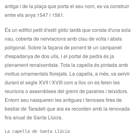
antiga i de la plaça que porta el seu nom, es va construir
entre els anys 1547 i 1561.
És un edifici petit d'estil gòtic tardà que consta d'una sola
nau, coberta de nerviacions amb clau de volta i absis
poligonal. Sobre la façana de ponent té un campanet
d'espadanya de dos ulls, i el portal de pedra és ja
plenament renaixentista. Tota la capella és pintada amb
motius ornamentals florejats. La capella, a més, va servir
durant el segle XVII i XVIII com a lloc on es feien les
reunions o assemblees del gremi de paraires i teixidors.
Entorn seu nasqueren les antigues i famoses fires de
bestiar de Taradell que ara es recorden amb la renovada
fira anual de Santa Llúcia.
La capella de Santa Llúcia