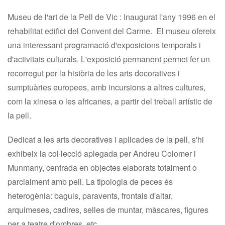
Museu de l'art de la Pell de Vic
:
Inaugurat l'any 1996 en el
rehabilitat edifici del Convent del Carme. El museu ofereix
una interessant programació d'exposicions temporals i
d'activitats culturals
.
L'exposició permanent permet fer un
recorregut per la història de les arts decoratives i
sumptuàries europees, amb incursions a altres cultures,
com la xinesa o les africanes, a partir del treball artístic de
la pell.
Dedicat a les arts decoratives i aplicades de la pell, s'hi
exhibeix la col·lecció aplegada per Andreu Colomer i
Munmany, centrada en objectes elaborats totalment o
parcialment amb pell. La tipologia de peces és
heterogènia: baguls, paravents, frontals d'altar,
arquimeses, cadires, selles de muntar, màscares, figures
per a teatre d'ombres, etc.