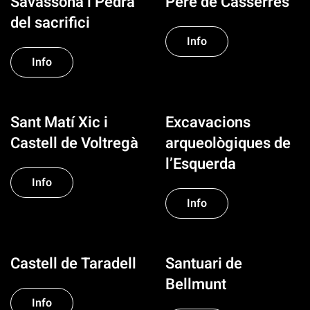
Savassona i Pedra
Pere de Casserres
del sacrifici
Info
Info
Sant Matí Xic i
Excavacions
Castell de Voltregà
arqueològiques de
l’Esquerda
Info
Info
Castell de Taradell
Santuari de
Bellmunt
Info